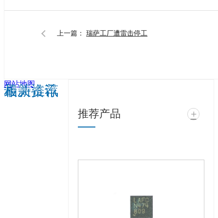
上一篇：
瑞萨工厂遭雷击停工
网站地图
相关推荐
最新资讯
广州葫芦娃黄色网站
电子科技有限公司 @
推荐产品
+
版权所有 备案号：
粤ICP备99417463
号
技术支持：
牛商
股份（股票代码：
830770）
百度统
计 版权声明 : 免责