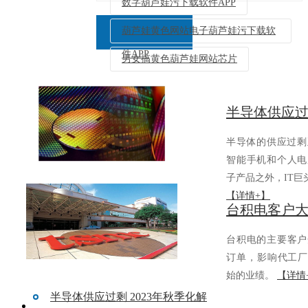
数字葫芦娃污下载软件APP
葫芦娃黄色网站电子葫芦娃污下载软
件APP
男女搞黄色葫芦娃网站芯片
返回列表
半导体的供应过剩正
智能手机和个人电
子产品之外，I
【详情+】
台积电的主要客户
订单，影响代
始的业绩。
【详情
半导体供应过剩 2023年秋季化解