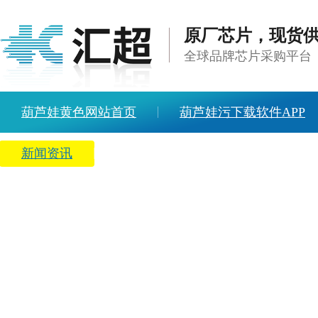
原厂芯片，现货
全球品牌芯片采购平台
葫芦娃黄色网站首页
葫芦娃污下载软件APP
新闻资讯
关于葫芦娃黄色网站
人才招