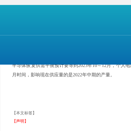
由于智能手机需求锐减等影响，用于数据存储等的
电脑用半导体截至2022年7～9月转为供过于求。尽管半
半导体恢复供需平衡预计要等到2023年10～12月，个
月时间，影响现在供应量的是2022年中期的产量。
【本文标签】
【声明】