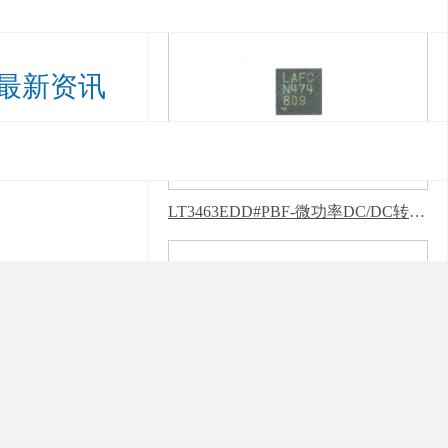
最新资讯
LT3463EDD#PBF-微功率DC/DC转换器-葫芦娃污下载软件APP