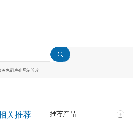
搞黄色葫芦娃网站芯片
相关推荐
推荐产品
+