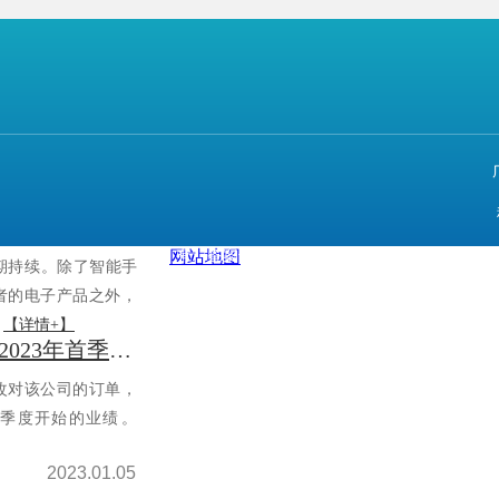
下一篇：
安世半导体将6月7日起全线上调产品价格
023年秋季化解
网站地图
有 备案号：
粤ICP备99417463号
技术支持
持续。除了智能手
的电子产品之外，
830770）
百度统计 版权声明 : 免责声
.
【详情+】
台积电客户大砍单 2023年首季应收减少
对该公司的订单，
季度开始的业绩。
2023.01.05