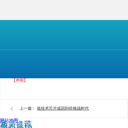
报道称，设备业者指出，以台积电N3制程试产情况
初期还好。
此前，台积电总裁在法人说明会中表示，台积电的
率。在HPC和智能手机相关应用的驱动下，2023年将稳定
另外，台积电优化N3制程推出的3纳米N3E（3纳米
米家族的延伸，预计在2023年下半年进入量产，苹果及
【本文标签】
【声明】
上一篇：
低技术芯片或回到价格战时代
网站地图
相关推荐
最新资讯
广州葫芦娃黄色网站电