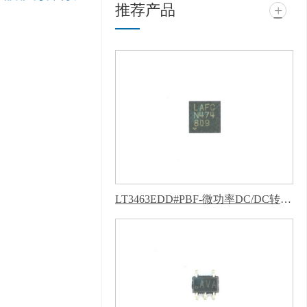
推荐产品
+
子科技有限公司 @ 版权
所有 备案号：
粤ICP备
99417463号
技术支
持：
牛商股份（股票代
码：830770）
百度统
计 版权声明 : 免责声
明，隐私声明
LT3463EDD#PBF-微功率DC/DC转换器-葫芦娃污下载软件APP