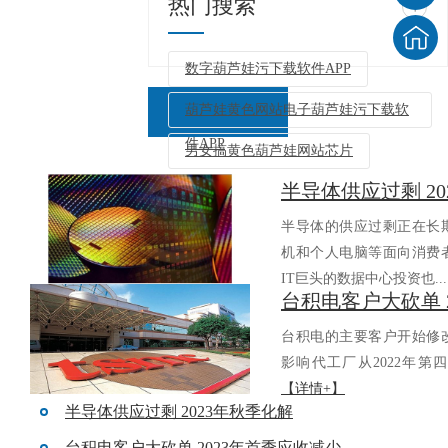
热门搜索
+
数字葫芦娃污下载软件APP
葫芦娃黄色网站电子葫芦娃污下载软
件APP
男女搞黄色葫芦娃网站芯片
半导体供应过剩 2
返回列表
半导体的供应过剩正在长期持
机和个人电脑等面向消费者
IT巨头的数据中心投资也..
台积电的主要客户开始修改对
影响代工厂从2022年第四
【详情+】
半导体供应过剩 2023年秋季化解
台积电客户大砍单 2023年首季应收减少