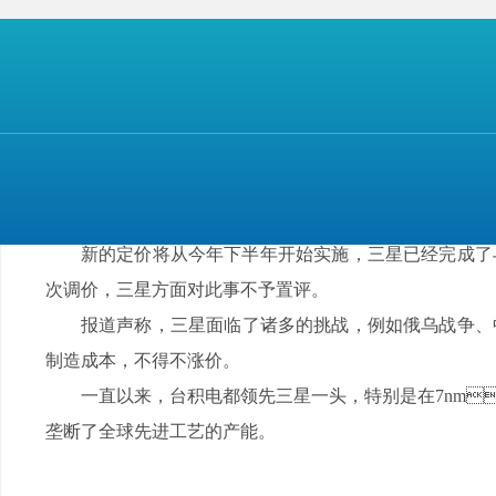
而三星这次更夸张，大幅的价格上涨会难倒很多I
格上涨以应对材料和物流成本上升压力。
据知情人士透露，取决于复杂程度，基于合同的
贵。
此前外界有传言称，三星3nm制程工艺遭遇难题
星3nm制程的良品率问题已得到解决，将按照计划在第二季度
新的定价将从今年下半年开始实施，三星已经完成了与
次调价，三星方面对此事不予置评。
报道声称，三星面临了诸多的挑战，例如俄乌战争
制造成本，不得不涨价。
一直以来，台积电都领先三星一头，特别是在7n
垄断了全球先进
工艺的产能。