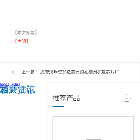
【本文标签】
【声明】
上一篇：
恩智浦斥资26亿美元拟在德州扩建芯片厂
网站地图
相关推荐
最新资讯
广州葫芦娃黄色网站电
推荐产品
+
子科技有限公司 @ 版权
所有 备案号：
粤ICP备
99417463号
技术支
持：
牛商股份（股票代