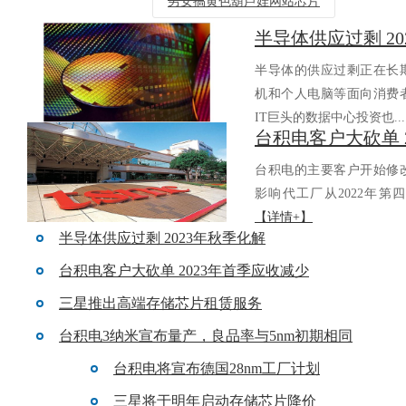
男女搞黄色葫芦娃网站芯片
半导体供应过剩 2
返回列表
半导体的供应过剩正在长期
机和个人电脑等面向消费者
IT巨头的数据中心投资也..
台积电的主要客户开始修改对
影响代工厂从2022年第四
【详情+】
半导体供应过剩 2023年秋季化解
台积电客户大砍单 2023年首季应收减少
三星推出高端存储芯片租赁服务
台积电3纳米宣布量产，良品率与5nm初期相同
台积电将宣布德国28nm工厂计划
三星将于明年启动存储芯片降价