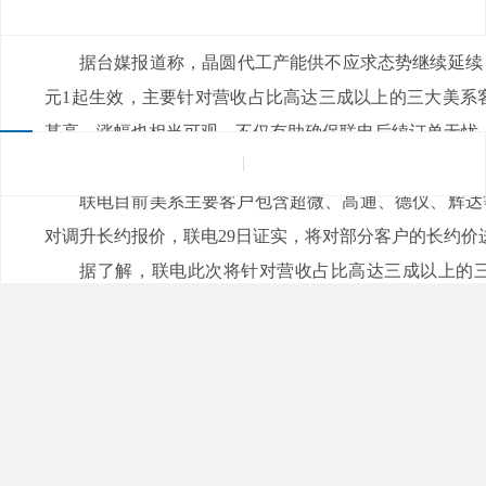
来源：
|
发布日期：2021-11-30
浏览量：
据台媒报道称，晶圆代工产能供不应求态势继续延续
元1起生效，主要针对营收占比高达三成以上的三大美系客
甚高，涨幅也相当可观，不仅有助确保联电后续订单无忧
管理芯片,模拟开关,数模转换器,运算放大器,葫芦娃黄色网
联电目前美系主要客户包含超微、高通、德仪、
对调升长约报价，联电29日证实，将对部分客户的长约价进行
据了解，联电此次将针对营收占比高达三成以上的三大
户，于长约的代工价格进行调涨，调升幅度落在约8%至12%
对部分客户所签订新年度长约，在反映现在市况的基础上
据业界透露，即便晶圆代工厂代工价格每季调涨，但联
整体来看，不仅每一季度的合约和年度长约都有调涨价格的
电源管理IC、网通芯片、汽车IC等都持续缺货
厂Fab 12A P6厂区，八大客户也都预付资金合作扩产，使