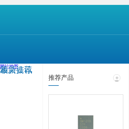
【本文标签】
【声明】
上一篇：
被动元件大厂发生火灾但不影响正常生产经营
网站地图
相关推荐
最新资讯
广州葫芦娃黄色网站电
推荐产品
+
子科技有限公司 @ 版权
所有 备案号：
粤ICP备
99417463号
技术支
持：
牛商股份（股票代
码：830770）
百度统