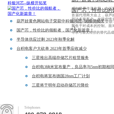
返回列表
感知世界传递你我，在
首届代理商大会上，葫
拜访多家客户，发现疫
葫芦娃黄色网站电子荣获中科银河芯--纵横开拓奖
银河芯一级代理商，荣获
聚焦于对成本的控制。面
+】
国产芯，性价比的领航者，国产化新篇章！
寻求可靠又经济的替代品成.
半导体供应过剩 2023年秋季化解
台积电客户大砍单 2023年首季应收减少
三星推出高端存储芯片租赁服务
台积电3纳米宣布量产，良品率与5nm初期相
台积电将宣布德国28nm工厂计划
三星将于明年启动存储芯片降价
Telephones