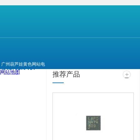
【本文标签】
鸿海 旺宏
【声明】
上一篇：
台积电上调12英寸LCD驱动芯片价格
相关推荐
最新资讯
广州葫芦娃黄色网站电
网站地图
推荐产品
+
子科技有限公司 @ 版权
所有 备案号：
粤ICP备
99417463号
技术支
持：
牛商股份（股票代
码：830770）
百度统
计 版权声明 : 免责声