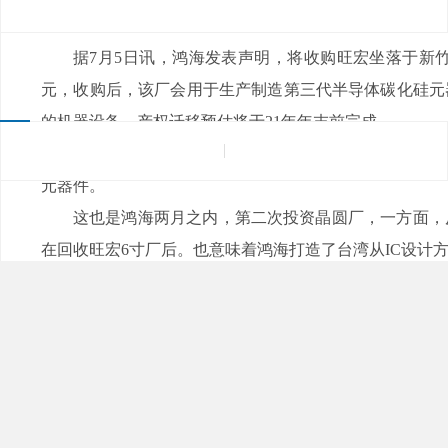
来源：
|
发布日期：2021-08-06
浏览量：
据7月5日讯，鸿海发表声明，将收购旺宏坐落于
元，收购后，该厂会用于生产制造第三代半导体碳化硅元器件
的机器设备，产权迁移预估将于21年年末前完成。
鸿海董事长刘扬伟表明，到2024年，预估圆晶生产
元器件。
这也是鸿海两月之内，第二次投资晶圆厂，一方面
在回收旺宏6寸厂后。也意味着鸿海打造了台湾从IC设计方案
5日下午，鸿海与旺宏在旺宏竹科圆晶一厂举办签约仪式
海将用于开发设计与生产制造第三代半导体，尤其是电瓶车应
EV与半导体发展趋势的关键里程碑式。而竹科作为全世界
部。
而据外部预计，本次收购，旺宏将可认列处分财产权益25
一股盈利约1.35元，接近于上半年度盈利九成。