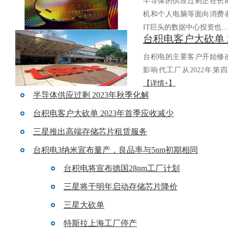
半导体的供应过剩正在长期持续
机和个人电脑等面向消费者的电
IT巨头的数据中心投资也..
台积电的主要客户开始修改对
影响代工厂从2022年第四
【详情+】
半导体供应过剩 2023年秋季化解
台积电客户大砍单 2023年首季应收减少
三星推出高端存储芯片租赁服务
台积电3纳米宣布量产，良品率与5nm初期相同
台积电将宣布德国28nm工厂计划
三星将于明年启动存储芯片降价
三星大砍单
特斯拉上海工厂停产