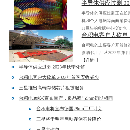
半导体供应过剩 2
返回列表
半导体的供应过剩正在长期持
机和个人电脑等面向消费者的电
IT巨头的数据中心投资也..
台积电的主要客户开始修改对
影响代工厂从2022年第四
【详情+】
半导体供应过剩 2023年秋季化解
台积电客户大砍单 2023年首季应收减少
三星推出高端存储芯片租赁服务
台积电3纳米宣布量产，良品率与5nm初期相同
台积电将宣布德国28nm工厂计划
三星将于明年启动存储芯片降价
三星大砍单