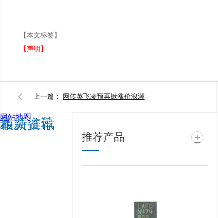
【本文标签】
【声明】
上一篇：
网传英飞凌预再掀涨价浪潮
网站地图
相关推荐
最新资讯
广州葫芦娃黄色网站电
推荐产品
+
子科技有限公司 @ 版权
所有 备案号：
粤ICP备
99417463号
技术支
持：
牛商股份（股票代
码：830770）
百度统