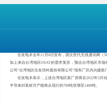
ADEKA指出，因5G通讯普及，加上为了实现A
规模将成长至1兆美元，逻辑芯片细微化速度加快，202
材料技术将进行革新，ADEKA为了抢攻逻辑芯片的技术
期望藉由工厂正式抢进台湾地区逻辑芯片业务、扩大半导体领
日经新闻指出，ADEKA台湾地区工厂将生产硅晶圆
代产品，目前全球能支援5纳米等级布线材料的厂商仅5家左
藉由进一步细微化、抢攻需求。日厂相继扩增台湾地区
住友电木去年11月8日宣布，因次世代无线通讯网（5G/
加上来自台湾地区OSAT的需求复苏，预估台湾地区市
公司“台湾地区住友培科股份有限公司”现有厂区内兴建新厂房
住友电木表示，上述台湾地区新厂房将在2022年3月动
半导体封装材月产能将从现行的700吨倍增至1400吨。