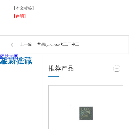
【本文标签】
【声明】
上一篇：
苹果iphoness代工厂停工
网站地图
相关推荐
最新资讯
广州葫芦娃黄色网站电
推荐产品
+
子科技有限公司 @ 版权
所有 备案号：
粤ICP备
99417463号
技术支
持：
牛商股份（股票代
码：830770）
百度统
计 版权声明 : 免责声