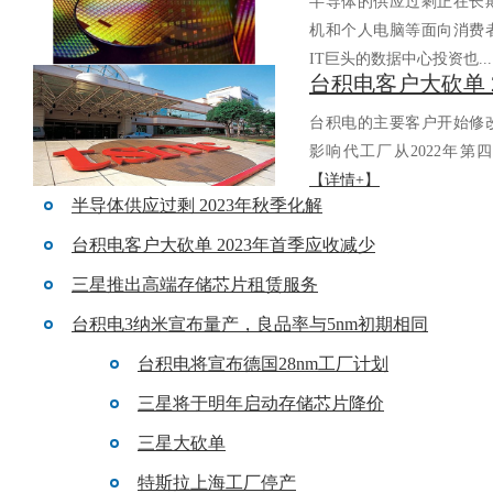
半导体的供应过剩正在长期持
机和个人电脑等面向消费者的
IT巨头的数据中心投资也..
台积电的主要客户开始修改
影响代工厂从2022年第四
【详情+】
半导体供应过剩 2023年秋季化解
台积电客户大砍单 2023年首季应收减少
三星推出高端存储芯片租赁服务
台积电3纳米宣布量产，良品率与5nm初期相同
台积电将宣布德国28nm工厂计划
三星将于明年启动存储芯片降价
三星大砍单
特斯拉上海工厂停产