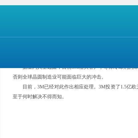
半导体冷却液实际上是应用于电子行业的一种氟化液，即电
程。
据专家解释，“由于半导体生产线常是24小时不间
却，以保障稳定运行。因此，冷却剂是半导体生产必
国际头部的晶圆工厂几乎都是3M的客户，包括台积电、联电
冷却剂工厂的无限期关闭或对于这些重要客户会造成较大的影
据业内人士透露，目前3M相关客户半导体冷却剂的库
否则全球晶圆制造业可能面临巨大的冲击。
目前，3M已经对此作出相应处理。3M投资了1
至于何时解决不得而知。